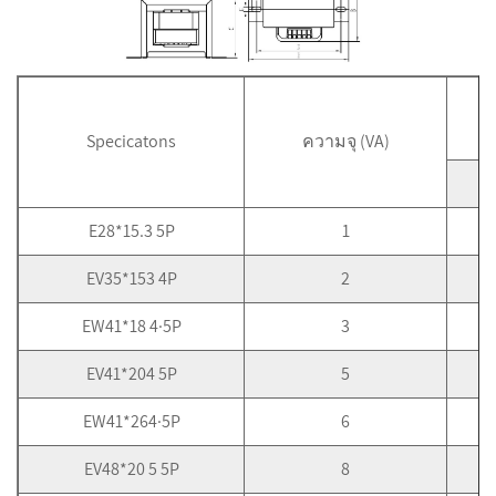
Specicatons
ความจุ (VA)
E28*15.3 5P
1
EV35*153 4P
2
EW41*18 4·5P
3
EV41*204 5P
5
EW41*264·5P
6
EV48*20 5 5P
8