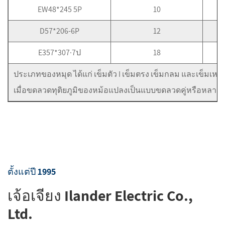
EW48*245 5P
10
D57*206-6P
12
E357*307·7ป
18
ประเภทของหมุด ได้แก่ เข็มตัว I เข็มตรง เข็มกลม และเข็มเ
เมื่อขดลวดทุติยภูมิของหม้อแปลงเป็นแบบขดลวดคู่หรือหลายข
ตั้งแต่ปี 1995
เจ้อเจียง Ilander Electric Co.,
Ltd.