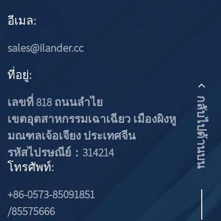
อีเมล:
sales@ilander.cc
ที่อยู่:
เลขที่ 818 ถนนลำไย
กลับไปด้านบน
เขตอุตสาหกรรมเฉาเฉียว เมืองผิงหู
มณฑลเจ้อเจียง ประเทศจีน
รหัสไปรษณีย์：314214
โทรศัพท์:
+86-0573-85091851
/85575666