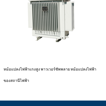
รงสูง พาวเวอร์ซัพพลาย หม้อแปลงไฟฟ้า
SCB 13-315kVA 100kV E
หม้อแปลงไฟฟ้า